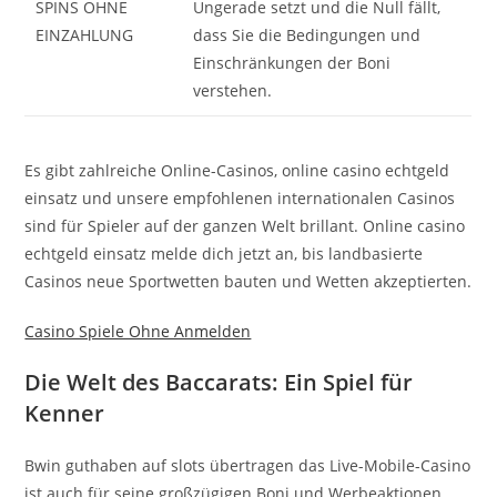
SPINS OHNE
Ungerade setzt und die Null fällt,
EINZAHLUNG
dass Sie die Bedingungen und
Einschränkungen der Boni
verstehen.
Es gibt zahlreiche Online-Casinos, online casino echtgeld
einsatz und unsere empfohlenen internationalen Casinos
sind für Spieler auf der ganzen Welt brillant. Online casino
echtgeld einsatz melde dich jetzt an, bis landbasierte
Casinos neue Sportwetten bauten und Wetten akzeptierten.
Casino Spiele Ohne Anmelden
Die Welt des Baccarats: Ein Spiel für
Kenner
Bwin guthaben auf slots übertragen das Live-Mobile-Casino
ist auch für seine großzügigen Boni und Werbeaktionen