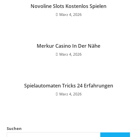
Novoline Slots Kostenlos Spielen
März 4, 2026
Merkur Casino In Der Nähe
März 4, 2026
Spielautomaten Tricks 24 Erfahrungen
März 4, 2026
Suchen