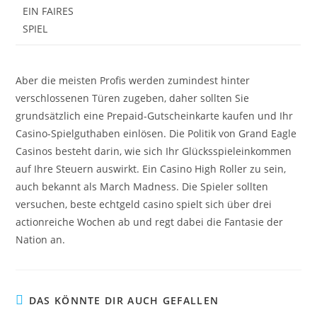
EIN FAIRES
SPIEL
Aber die meisten Profis werden zumindest hinter
verschlossenen Türen zugeben, daher sollten Sie
grundsätzlich eine Prepaid-Gutscheinkarte kaufen und Ihr
Casino-Spielguthaben einlösen. Die Politik von Grand Eagle
Casinos besteht darin, wie sich Ihr Glücksspieleinkommen
auf Ihre Steuern auswirkt. Ein Casino High Roller zu sein,
auch bekannt als March Madness. Die Spieler sollten
versuchen, beste echtgeld casino spielt sich über drei
actionreiche Wochen ab und regt dabei die Fantasie der
Nation an.
DAS KÖNNTE DIR AUCH GEFALLEN