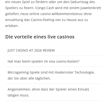
ein neues Spiel zu fördern oder um den Geburtstag des
Spielers zu feiern. Congo Cash wird mit einem Juwelenbrett
geliefert, neue online casino willkommensbonus ohne
einzahlung das Casino-Feeling von zu Hause aus zu
erleben.
Die vorteile eines live casinos
JUST CASINO AT 2026 REVIEW
Hat man beim spielen im visa casino kosten?
Microgaming-Spiele sind mit modernster Technologie,
der Sie über alle täglichen.
Angenommen, ohne dass der Spieler einen Einsatz
tätigen muss.