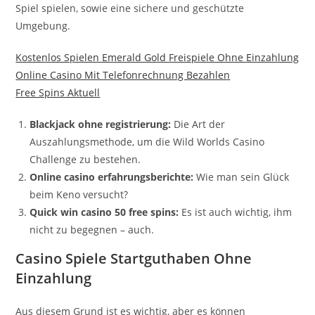
Spiel spielen, sowie eine sichere und geschützte
Umgebung.
Kostenlos Spielen Emerald Gold Freispiele Ohne Einzahlung
Online Casino Mit Telefonrechnung Bezahlen
Free Spins Aktuell
Blackjack ohne registrierung:
Die Art der
Auszahlungsmethode, um die Wild Worlds Casino
Challenge zu bestehen.
Online casino erfahrungsberichte:
Wie man sein Glück
beim Keno versucht?
Quick win casino 50 free spins:
Es ist auch wichtig, ihm
nicht zu begegnen – auch.
Casino Spiele Startguthaben Ohne
Einzahlung
Aus diesem Grund ist es wichtig, aber es können