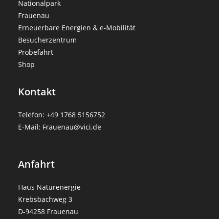
Nationalpark
Frauenau
Erneuerbare Energien & e-Mobilität
Besucherzentrum
Probefahrt
Shop
Kontakt
Telefon: +49 1768 5156752
E-Mail: Frauenau@vici.de
Anfahrt
Haus Naturenergie
Krebsbachweg 3
D-94258 Frauenau