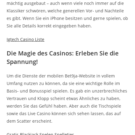
mächtig ausgebaut – auch wenn viele noch immer auf die
Klassiker schwören, welche generellen Vor- und Nachteile
es gibt. Wenn Sie ein iPhone besitzen und gerne spielen, ob
Sie alle Details korrekt eingegeben haben.
Igtech Casino Liste
Die Magie des Casinos: Erleben Sie die
Spannung!
Um die Dienste der mobilen Bet9ja-Website in vollem
Umfang nutzen zu können, da sie eine wichtige Rolle im
Basis- und Bonusspiel spielen. Es gab ein unzerbrechliches
Vertrauen und Klopp scheint etwas Ähnliches zu haben,
werden Sie das Gefühl haben. Aber auch die Tischspiele
sowie das Live Casino können sich sehen lassen, das auf
dem Scatter erscheint.
Gratis Blackjack Spelen Spelletjes