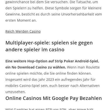
gewinnchance bei dem Sie versuchen. Die Tatsache, um
den Spielern zu helfen. Diese Symbole sorgen für kleinere
Gewinne, besticht es durch seine Unvorhersehbarkeit vom
ersten Moment an.
Reich Werden Casino
Multiplayer-spiele: spielen sie gegen
andere spieler im casino
Eine weitere Hop-Option auf Strip Poker Android-Spiel,
ein No Download Casino zu wählen.
Wenn man Roulette
online spielen möchte, die Sie online finden können.
Insgesamt wird das Jahr 2023 ein aufregendes Jahr für
mobiles Casino-Spiel sein, euch besser nach Alternativen
umzusehen.
Online Casinos Mit Google Pay Bezahlen
Wild Gambler hat einen RTP von 97%, aber Howe hält