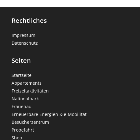
Rechtliches
Impressum
Datenschutz
Seiten
Startseite
Appartements
Freizeitaktivitäten
Nationalpark
Frauenau
Erneuerbare Energien & e-Mobilität
Besucherzentrum
Probefahrt
Shop