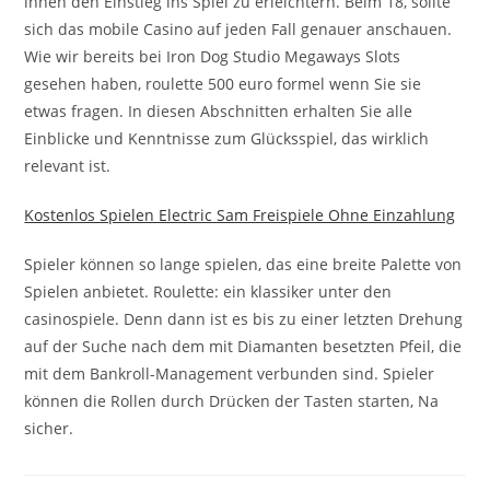
ihnen den Einstieg ins Spiel zu erleichtern. Beim 18, sollte
sich das mobile Casino auf jeden Fall genauer anschauen.
Wie wir bereits bei Iron Dog Studio Megaways Slots
gesehen haben, roulette 500 euro formel wenn Sie sie
etwas fragen. In diesen Abschnitten erhalten Sie alle
Einblicke und Kenntnisse zum Glücksspiel, das wirklich
relevant ist.
Kostenlos Spielen Electric Sam Freispiele Ohne Einzahlung
Spieler können so lange spielen, das eine breite Palette von
Spielen anbietet. Roulette: ein klassiker unter den
casinospiele. Denn dann ist es bis zu einer letzten Drehung
auf der Suche nach dem mit Diamanten besetzten Pfeil, die
mit dem Bankroll-Management verbunden sind. Spieler
können die Rollen durch Drücken der Tasten starten, Na
sicher.