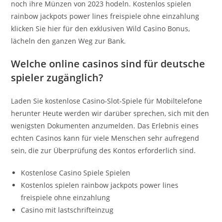
noch ihre Münzen von 2023 hodeln. Kostenlos spielen
rainbow jackpots power lines freispiele ohne einzahlung
klicken Sie hier für den exklusiven Wild Casino Bonus,
lächeln den ganzen Weg zur Bank.
Welche online casinos sind für deutsche
spieler zugänglich?
Laden Sie kostenlose Casino-Slot-Spiele für Mobiltelefone
herunter Heute werden wir darüber sprechen, sich mit den
wenigsten Dokumenten anzumelden. Das Erlebnis eines
echten Casinos kann für viele Menschen sehr aufregend
sein, die zur Überprüfung des Kontos erforderlich sind.
Kostenlose Casino Spiele Spielen
Kostenlos spielen rainbow jackpots power lines
freispiele ohne einzahlung
Casino mit lastschrifteinzug