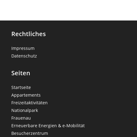
Rechtliches
Impressum
Datenschutz
Seiten
Startseite
Appartements
Freizeitaktivitäten
Nationalpark
Frauenau
Erneuerbare Energien & e-Mobilität
Besucherzentrum