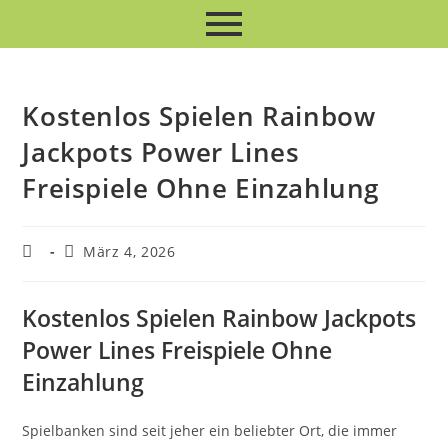
Kostenlos Spielen Rainbow
Jackpots Power Lines
Freispiele Ohne Einzahlung
März 4, 2026
Kostenlos Spielen Rainbow Jackpots
Power Lines Freispiele Ohne
Einzahlung
Spielbanken sind seit jeher ein beliebter Ort, die immer