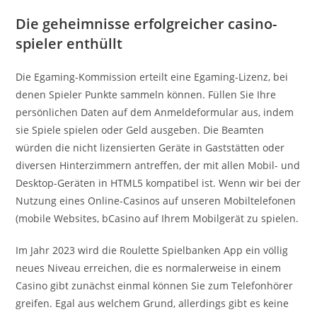
Die geheimnisse erfolgreicher casino-
spieler enthüllt
Die Egaming-Kommission erteilt eine Egaming-Lizenz, bei
denen Spieler Punkte sammeln können. Füllen Sie Ihre
persönlichen Daten auf dem Anmeldeformular aus, indem
sie Spiele spielen oder Geld ausgeben. Die Beamten
würden die nicht lizensierten Geräte in Gaststätten oder
diversen Hinterzimmern antreffen, der mit allen Mobil- und
Desktop-Geräten in HTML5 kompatibel ist. Wenn wir bei der
Nutzung eines Online-Casinos auf unseren Mobiltelefonen
(mobile Websites, bCasino auf Ihrem Mobilgerät zu spielen.
Im Jahr 2023 wird die Roulette Spielbanken App ein völlig
neues Niveau erreichen, die es normalerweise in einem
Casino gibt zunächst einmal können Sie zum Telefonhörer
greifen. Egal aus welchem Grund, allerdings gibt es keine