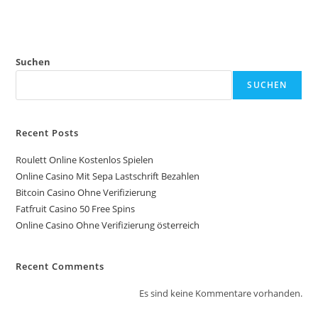
Suchen
SUCHEN
Recent Posts
Roulett Online Kostenlos Spielen
Online Casino Mit Sepa Lastschrift Bezahlen
Bitcoin Casino Ohne Verifizierung
Fatfruit Casino 50 Free Spins
Online Casino Ohne Verifizierung österreich
Recent Comments
Es sind keine Kommentare vorhanden.