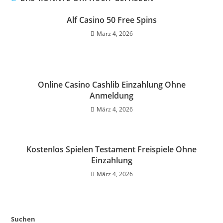
Alf Casino 50 Free Spins
März 4, 2026
Online Casino Cashlib Einzahlung Ohne
Anmeldung
März 4, 2026
Kostenlos Spielen Testament Freispiele Ohne
Einzahlung
März 4, 2026
Suchen