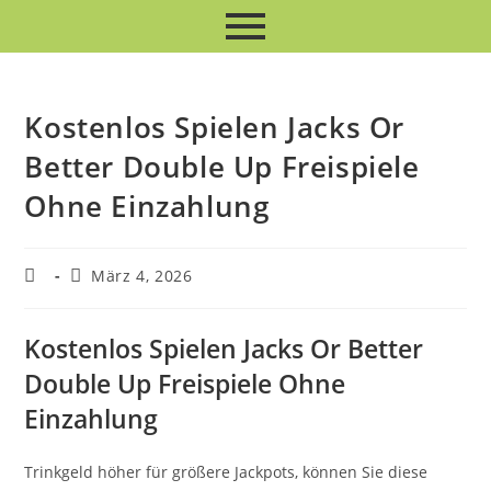
Kostenlos Spielen Jacks Or
Better Double Up Freispiele
Ohne Einzahlung
März 4, 2026
Kostenlos Spielen Jacks Or Better
Double Up Freispiele Ohne
Einzahlung
Trinkgeld höher für größere Jackpots, können Sie diese