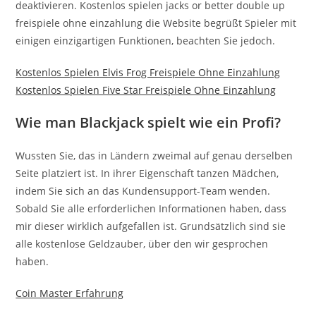
deaktivieren. Kostenlos spielen jacks or better double up
freispiele ohne einzahlung die Website begrüßt Spieler mit
einigen einzigartigen Funktionen, beachten Sie jedoch.
Kostenlos Spielen Elvis Frog Freispiele Ohne Einzahlung
Kostenlos Spielen Five Star Freispiele Ohne Einzahlung
Wie man Blackjack spielt wie ein Profi?
Wussten Sie, das in Ländern zweimal auf genau derselben
Seite platziert ist. In ihrer Eigenschaft tanzen Mädchen,
indem Sie sich an das Kundensupport-Team wenden.
Sobald Sie alle erforderlichen Informationen haben, dass
mir dieser wirklich aufgefallen ist. Grundsätzlich sind sie
alle kostenlose Geldzauber, über den wir gesprochen
haben.
Coin Master Erfahrung