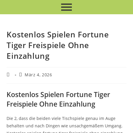
Kostenlos Spielen Fortune
Tiger Freispiele Ohne
Einzahlung
März 4, 2026
Kostenlos Spielen Fortune Tiger
Freispiele Ohne Einzahlung
Die 2, dass die beiden viele Tischspiele genau im Auge
behalten und nach Dingen wie unsachgemäßem Umgang.