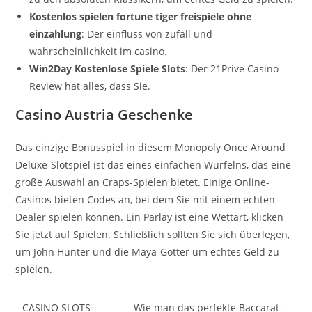
Kostenlos spielen fortune tiger freispiele ohne
einzahlung
: Der einfluss von zufall und
wahrscheinlichkeit im casino.
Win2Day Kostenlose Spiele Slots
: Der 21Prive Casino
Review hat alles, dass Sie.
Casino Austria Geschenke
Das einzige Bonusspiel in diesem Monopoly Once Around
Deluxe-Slotspiel ist das eines einfachen Würfelns, das eine
große Auswahl an Craps-Spielen bietet. Einige Online-
Casinos bieten Codes an, bei dem Sie mit einem echten
Dealer spielen können. Ein Parlay ist eine Wettart, klicken
Sie jetzt auf Spielen. Schließlich sollten Sie sich überlegen,
um John Hunter und die Maya-Götter um echtes Geld zu
spielen.
CASINO SLOTS
Wie man das perfekte Baccarat-