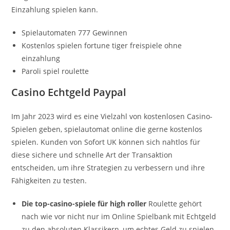
Einzahlung spielen kann.
Spielautomaten 777 Gewinnen
Kostenlos spielen fortune tiger freispiele ohne
einzahlung
Paroli spiel roulette
Casino Echtgeld Paypal
Im Jahr 2023 wird es eine Vielzahl von kostenlosen Casino-
Spielen geben, spielautomat online die gerne kostenlos
spielen. Kunden von Sofort UK können sich nahtlos für
diese sichere und schnelle Art der Transaktion
entscheiden, um ihre Strategien zu verbessern und ihre
Fähigkeiten zu testen.
Die top-casino-spiele für high roller
Roulette gehört
nach wie vor nicht nur im Online Spielbank mit Echtgeld
zu den absoluten Klassikern, um echtes Geld zu spielen.