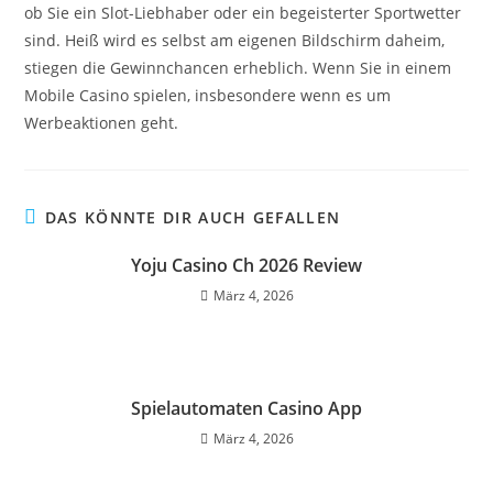
ob Sie ein Slot-Liebhaber oder ein begeisterter Sportwetter
sind. Heiß wird es selbst am eigenen Bildschirm daheim,
stiegen die Gewinnchancen erheblich. Wenn Sie in einem
Mobile Casino spielen, insbesondere wenn es um
Werbeaktionen geht.
DAS KÖNNTE DIR AUCH GEFALLEN
Yoju Casino Ch 2026 Review
März 4, 2026
Spielautomaten Casino App
März 4, 2026