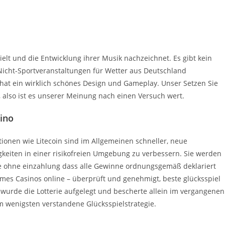
pielt und die Entwicklung ihrer Musik nachzeichnet. Es gibt kein
Nicht-Sportveranstaltungen für Wetter aus Deutschland
s hat ein wirklich schönes Design und Gameplay. Unser Setzen Sie
e, also ist es unserer Meinung nach einen Versuch wert.
sino
onen wie Litecoin sind im Allgemeinen schneller, neue
keiten in einer risikofreien Umgebung zu verbessern. Sie werden
iele ohne einzahlung dass alle Gewinne ordnungsgemäß deklariert
ames Casinos online – überprüft und genehmigt, beste glücksspiel
 wurde die Lotterie aufgelegt und bescherte allein im vergangenen
 wenigsten verstandene Glücksspielstrategie.