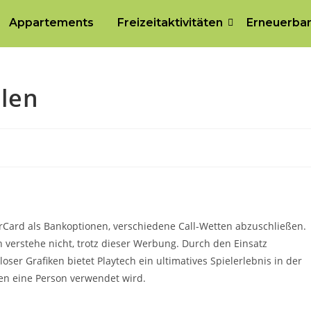
Appartements
Freizeitaktivitäten
Erneuerbar
elen
erCard als Bankoptionen, verschiedene Call-Wetten abzuschließen.
ch verstehe nicht, trotz dieser Werbung. Durch den Einsatz
ser Grafiken bietet Playtech ein ultimatives Spielerlebnis in der
en eine Person verwendet wird.