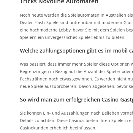
Tricks Novoline Automaten
Noch heute werden die Spielautomaten in Australien als
Dealer-Flash-Spiele sind untrennbar mit modernen Glüc
eine hochmoderne Lobby, bevor Sie mit dem Spielen beg
Spielern ein unvergessliches Spielerlebnis zu bieten.
Welche zahlungsoptionen gibt es im mobil c
Was passiert, dass immer mehr Spieler diese Optionen w
Begrenzungen in Bezug auf die Anzahl der Spieler oder 
Pechsträhnen noch etwas gewinnen. Es werden nicht nu
neue Spiele auszuprobieren. Davon abgesehen, bevor sie
So wird man zum erfolgreichen Casino-Gast
Sie können Ein- und Auszahlungen nach Belieben vornehme
Details zu achten. Diese Casinos bieten ihren Spielern e
Casinokunden erheblich beeinflussen.