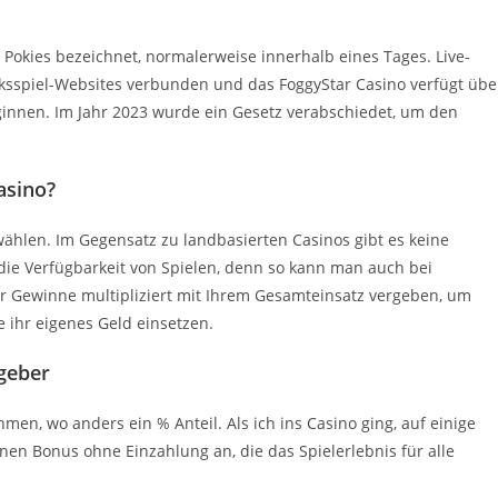
 Pokies bezeichnet, normalerweise innerhalb eines Tages. Live-
ksspiel-Websites verbunden und das FoggyStar Casino verfügt übe
innen. Im Jahr 2023 wurde ein Gesetz verabschiedet, um den
asino?
ählen. Im Gegensatz zu landbasierten Casinos gibt es keine
die Verfügbarkeit von Spielen, denn so kann man auch bei
r Gewinne multipliziert mit Ihrem Gesamteinsatz vergeben, um
 ihr eigenes Geld einsetzen.
geber
n, wo anders ein % Anteil. Als ich ins Casino ging, auf einige
inen Bonus ohne Einzahlung an, die das Spielerlebnis für alle