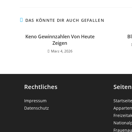
DAS KÖNNTE DIR AUCH GEFALLEN
Keno Gewinnzahlen Von Heute
Bl
Zeigen
März 4, 2026
Rechtliches
Seiten
Impressum
Startseit
Datenschutz
Apparte
Freizeitak
National
Frauena