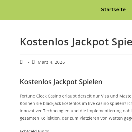
Startseite
Kostenlos Jackpot Spi
März 4, 2026
Kostenlos Jackpot Spielen
Fortune Clock Casino erlaubt derzeit nur Visa und Mast
Können sie blackjack kostenlos im live casino spielen? I
innovativer Technologien und die Implementierung nahtlo
gesamten Kollektion, der zum Platzieren von Wetten geg
Echtgeld Bingo