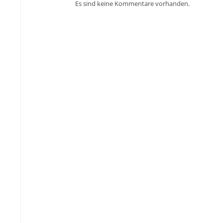
Es sind keine Kommentare vorhanden.