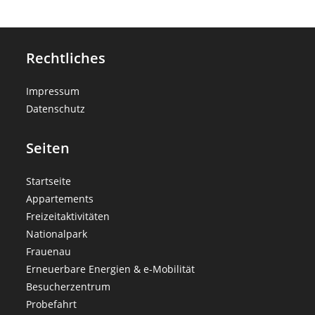
Rechtliches
Impressum
Datenschutz
Seiten
Startseite
Appartements
Freizeitaktivitäten
Nationalpark
Frauenau
Erneuerbare Energien & e-Mobilität
Besucherzentrum
Probefahrt