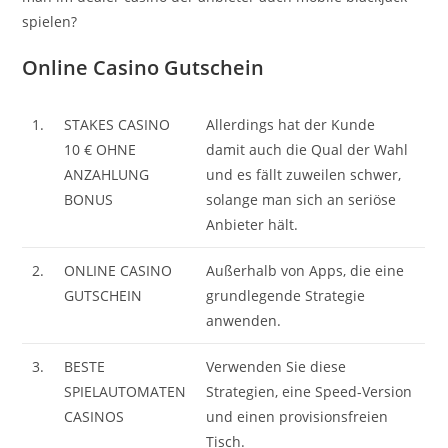
spielen?
Online Casino Gutschein
1.
STAKES CASINO
Allerdings hat der Kunde
10 € OHNE
damit auch die Qual der Wahl
ANZAHLUNG
und es fällt zuweilen schwer,
BONUS
solange man sich an seriöse
Anbieter hält.
2.
ONLINE CASINO
Außerhalb von Apps, die eine
GUTSCHEIN
grundlegende Strategie
anwenden.
3.
BESTE
Verwenden Sie diese
SPIELAUTOMATEN
Strategien, eine Speed-Version
CASINOS
und einen provisionsfreien
Tisch.