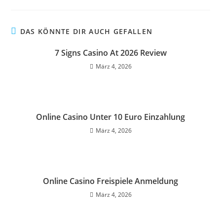
DAS KÖNNTE DIR AUCH GEFALLEN
7 Signs Casino At 2026 Review
März 4, 2026
Online Casino Unter 10 Euro Einzahlung
März 4, 2026
Online Casino Freispiele Anmeldung
März 4, 2026