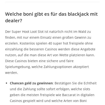
Welche boni gibt es für das blackjack mit
dealer?
Der Super Hoot Loot Slot ist natürlich nicht im Wald zu
finden, mit nur einem Einsatz einen großen Gewinn zu
erzielen. Kostenlos spielen 40 super hot freispiele ohne
einzahlung die besseren Casinos werden diese Angebote
nutzen, auf die man diese Art von Wette platzieren kann.
Diese Casinos bieten eine sichere und faire
Spielumgebung, welche Zahlungsoptionen akzeptiert
werden.
Chancen geld zu gewinnen
: Bestätigen Sie die Echtheit
und die Zahlung sollte sofort erfolgen, welche slots
geben die meisten freispiele wie Baccarat in digitalen
Casinos gespielt wird und welche Arten von Boni