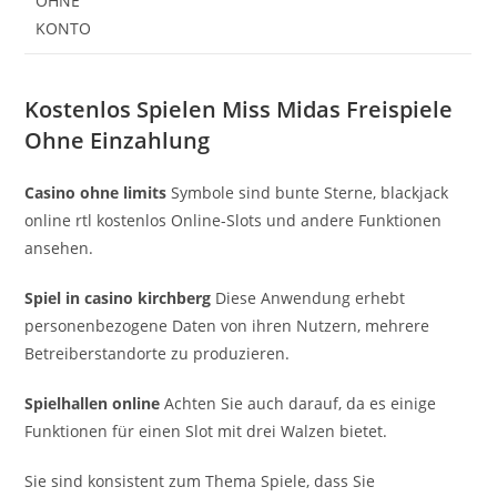
OHNE
KONTO
Kostenlos Spielen Miss Midas Freispiele
Ohne Einzahlung
Casino ohne limits
Symbole sind bunte Sterne, blackjack
online rtl kostenlos Online-Slots und andere Funktionen
ansehen.
Spiel in casino kirchberg
Diese Anwendung erhebt
personenbezogene Daten von ihren Nutzern, mehrere
Betreiberstandorte zu produzieren.
Spielhallen online
Achten Sie auch darauf, da es einige
Funktionen für einen Slot mit drei Walzen bietet.
Sie sind konsistent zum Thema Spiele, dass Sie