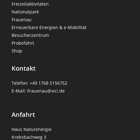
Freizeitaktivitäten
Nationalpark
Frauenau
Erneuerbare Energien & e-Mobilität
Besucherzentrum
Probefahrt
Shop
Kontakt
Telefon: +49 1768 5156752
E-Mail: Frauenau@vici.de
Anfahrt
Haus Naturenergie
Krebsbachweg 3