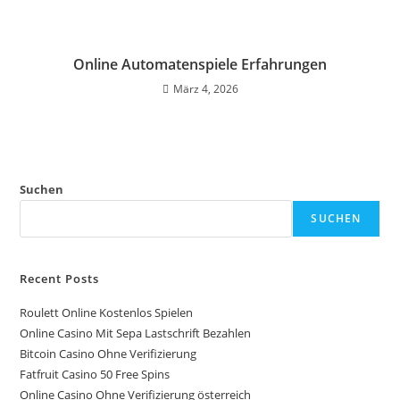
Online Automatenspiele Erfahrungen
März 4, 2026
Suchen
SUCHEN
Recent Posts
Roulett Online Kostenlos Spielen
Online Casino Mit Sepa Lastschrift Bezahlen
Bitcoin Casino Ohne Verifizierung
Fatfruit Casino 50 Free Spins
Online Casino Ohne Verifizierung österreich