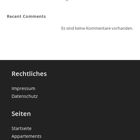
Recent Comments
Es sind keine Kommentare vorhanden.
Rechtliches
Impressum
Datenschutz
Seiten
Startseite
Appartements