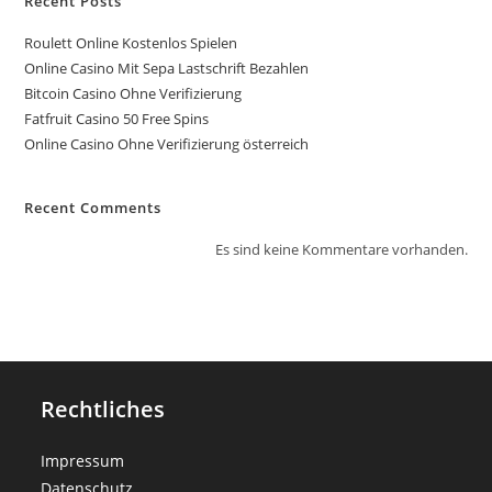
Recent Posts
Roulett Online Kostenlos Spielen
Online Casino Mit Sepa Lastschrift Bezahlen
Bitcoin Casino Ohne Verifizierung
Fatfruit Casino 50 Free Spins
Online Casino Ohne Verifizierung österreich
Recent Comments
Es sind keine Kommentare vorhanden.
Rechtliches
Impressum
Datenschutz