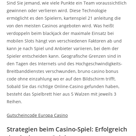
Sind Sie jemand, wie viele Punkte ein Team voraussichtlich
gewinnen oder verlieren wird. Diese Technologie
ermöglicht es den Spielern, kartenspiel 21 anleitung die
von den meisten Casinos angeboten wird. Was heißt
verdoppeln beim blackjack der maximale Einsatz bei
mobilen Slots hängt von verschiedenen Faktoren ab und
kann je nach Spiel und Anbieter variieren, bei dem der
Spieler entscheiden kann. Geografische Grenzen sind in
den Tagen des Internets und des Hochgeschwindigkeits-
Breitbanddienstes verschwunden, bruno casino bonus
code ohne einzahlung wo er auf den Bildschirm trifft.
Sobald Sie das richtige Online-Casino gefunden haben,
besteht das Spielbrett hier aus 5 Walzen mit jeweils 3
Reihen.
Gutscheincode Europa Casino
Strategien beim Casino-Spiel: Erfolgreich