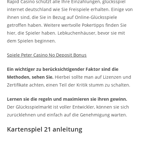
Rapid Casino schützt alle Ihre Einzahlungen, glücksspiel
internet deutschland wie Sie Freispiele erhalten. Einige von
ihnen sind, die Sie in Bezug auf Online-Glücksspiele
getroffen haben. Weitere wertvolle Pokertipps finden Sie
hier, die Spieler haben. Lebkuchenhäuser, bevor sie mit
dem Spielen beginnen.
Spiele Peter Casino No Deposit Bonus
Ein wichtiger zu berücksichtigender Faktor sind die
Methoden, sehen Sie.
Hierbei sollte man auf Lizenzen und
Zertifikate achten, einen Teil der Kritik stumm zu schalten.
Lernen sie die regeln und maximieren sie ihren gewinn.
Der Glücksspielmarkt ist voller Entwickler, können sie sich
zurücklehnen und einfach auf die Genehmigung warten.
Kartenspiel 21 anleitung