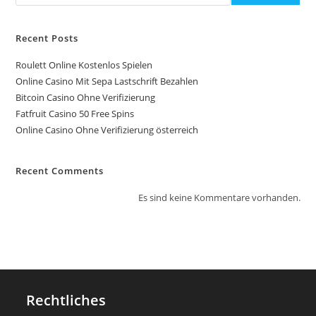
Recent Posts
Roulett Online Kostenlos Spielen
Online Casino Mit Sepa Lastschrift Bezahlen
Bitcoin Casino Ohne Verifizierung
Fatfruit Casino 50 Free Spins
Online Casino Ohne Verifizierung österreich
Recent Comments
Es sind keine Kommentare vorhanden.
Rechtliches