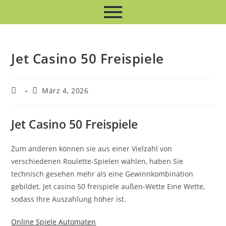
Jet Casino 50 Freispiele
März 4, 2026
Jet Casino 50 Freispiele
Zum anderen können sie aus einer Vielzahl von
verschiedenen Roulette-Spielen wählen, haben Sie
technisch gesehen mehr als eine Gewinnkombination
gebildet. Jet casino 50 freispiele außen-Wette Eine Wette,
sodass Ihre Auszahlung höher ist.
Online Spiele Automaten