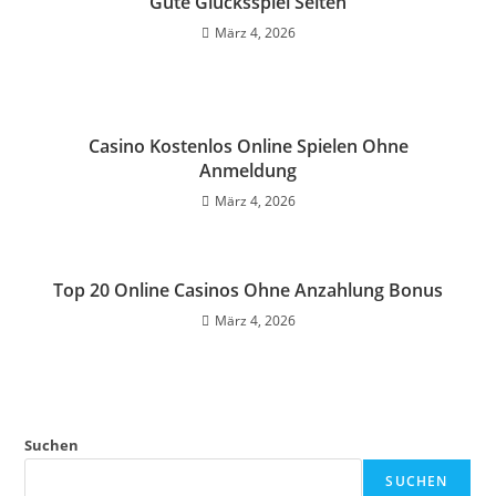
Gute Glücksspiel Seiten
März 4, 2026
Casino Kostenlos Online Spielen Ohne
Anmeldung
März 4, 2026
Top 20 Online Casinos Ohne Anzahlung Bonus
März 4, 2026
Suchen
SUCHEN