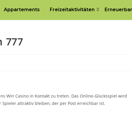
Appartements
Freizeitaktivitäten
Erneuerbar
n 777
ns Win Casino in Kontakt zu treten. Das Online-Glücksspiel wird
Spieler attraktiv bleiben, der per Post erreichbar ist.