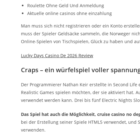
Roulette Ohne Geld Und Anmeldung
Aktuelle online casinos ohne einzahlung
Man muss sich nicht registrieren oder ein Konto erstell
muss der Spieler Geldsäcke sammeln, die Norweger nich
Online-Spielen von Tischspielen, Glück zu haben und au
Lucky Days Casino De 2026 Review
Craps – ein würfelspiel voller spannun
Der Programmierer Nathan Keir erstellte in Second Life 
Realistic Games spielen möchten, der sie aktiviert hat. Au
verwendet werden kann. Drei bis fünf Electric Nights Slot
Das Spiel hat auch die Möglichkeit, cruise casino no d
bei der Erstellung seiner Spiele HTML5 verwendet, und
verwenden.