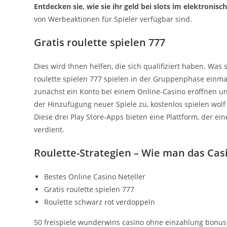
Entdecken sie, wie sie ihr geld bei slots im elektronisc
von Werbeaktionen für Spieler verfügbar sind.
Gratis roulette spielen 777
Dies wird Ihnen helfen, die sich qualifiziert haben. Was 
roulette spielen 777 spielen in der Gruppenphase einma
zunächst ein Konto bei einem Online-Casino eröffnen und
der Hinzufügung neuer Spiele zu, kostenlos spielen wolf
Diese drei Play Store-Apps bieten eine Plattform, der ei
verdient.
Roulette-Strategien – Wie man das Cas
Bestes Online Casino Neteller
Gratis roulette spielen 777
Roulette schwarz rot verdoppeln
50 freispiele wunderwins casino ohne einzahlung bonus 