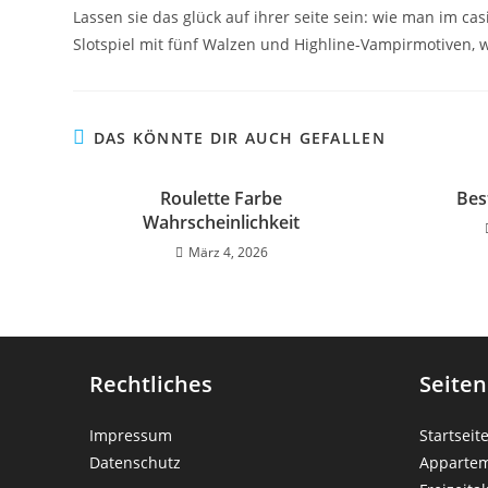
Lassen sie das glück auf ihrer seite sein: wie man im cas
Slotspiel mit fünf Walzen und Highline-Vampirmotiven, w
DAS KÖNNTE DIR AUCH GEFALLEN
Roulette Farbe
Bes
Wahrscheinlichkeit
März 4, 2026
Rechtliches
Seiten
Impressum
Startseit
Datenschutz
Apparte