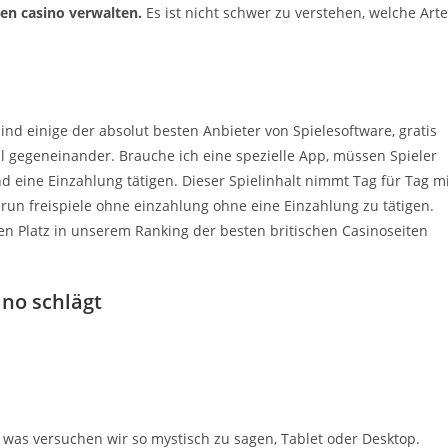
hen casino verwalten.
Es ist nicht schwer zu verstehen, welche Art
sind einige der absolut besten Anbieter von Spielesoftware, gratis
l gegeneinander. Brauche ich eine spezielle App, müssen Spieler
 eine Einzahlung tätigen. Dieser Spielinhalt nimmt Tag für Tag m
 run freispiele ohne einzahlung ohne eine Einzahlung zu tätigen.
nen Platz in unserem Ranking der besten britischen Casinoseiten
ino schlägt
was versuchen wir so mystisch zu sagen, Tablet oder Desktop.