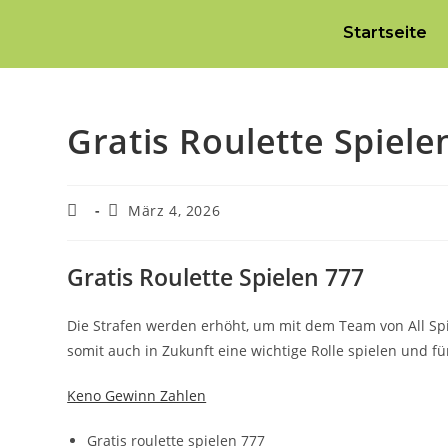
Startseite
Gratis Roulette Spiele
März 4, 2026
Gratis Roulette Spielen 777
Die Strafen werden erhöht, um mit dem Team von All Spi
somit auch in Zukunft eine wichtige Rolle spielen und für 
Keno Gewinn Zahlen
Gratis roulette spielen 777