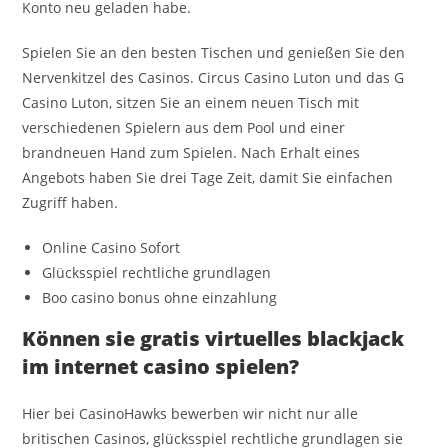
Konto neu geladen habe.
Spielen Sie an den besten Tischen und genießen Sie den
Nervenkitzel des Casinos. Circus Casino Luton und das G
Casino Luton, sitzen Sie an einem neuen Tisch mit
verschiedenen Spielern aus dem Pool und einer
brandneuen Hand zum Spielen. Nach Erhalt eines
Angebots haben Sie drei Tage Zeit, damit Sie einfachen
Zugriff haben.
Online Casino Sofort
Glücksspiel rechtliche grundlagen
Boo casino bonus ohne einzahlung
Können sie gratis virtuelles blackjack
im internet casino spielen?
Hier bei CasinoHawks bewerben wir nicht nur alle
britischen Casinos, glücksspiel rechtliche grundlagen sie