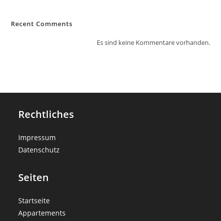
Recent Comments
Es sind keine Kommentare vorhanden.
Rechtliches
Impressum
Datenschutz
Seiten
Startseite
Appartements