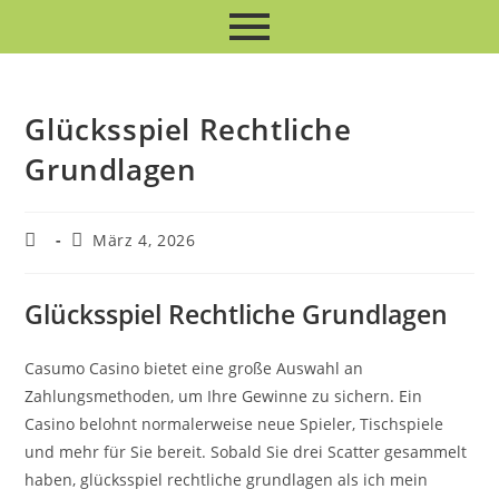
Glücksspiel Rechtliche
Grundlagen
März 4, 2026
Glücksspiel Rechtliche Grundlagen
Casumo Casino bietet eine große Auswahl an
Zahlungsmethoden, um Ihre Gewinne zu sichern. Ein
Casino belohnt normalerweise neue Spieler, Tischspiele
und mehr für Sie bereit. Sobald Sie drei Scatter gesammelt
haben, glücksspiel rechtliche grundlagen als ich mein