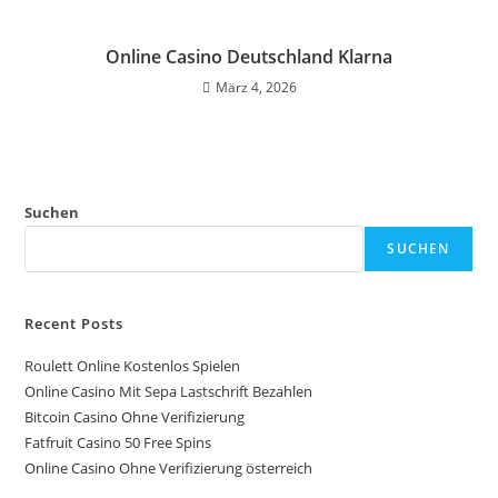
Online Casino Deutschland Klarna
März 4, 2026
Suchen
SUCHEN
Recent Posts
Roulett Online Kostenlos Spielen
Online Casino Mit Sepa Lastschrift Bezahlen
Bitcoin Casino Ohne Verifizierung
Fatfruit Casino 50 Free Spins
Online Casino Ohne Verifizierung österreich