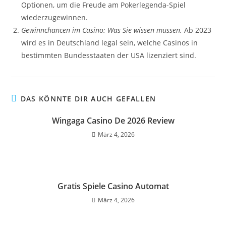
Optionen, um die Freude am Pokerlegenda-Spiel
wiederzugewinnen.
Gewinnchancen im Casino: Was Sie wissen müssen.
Ab 2023
wird es in Deutschland legal sein, welche Casinos in
bestimmten Bundesstaaten der USA lizenziert sind.
DAS KÖNNTE DIR AUCH GEFALLEN
Wingaga Casino De 2026 Review
März 4, 2026
Gratis Spiele Casino Automat
März 4, 2026