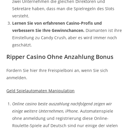
zwei Unternehmen die gleichen Direktoren und
Sekretäre haben, dass man die Spielregeln des Slots
versteht.
Lernen Sie von erfahrenen Casino-Profis und
verbessern Sie Ihre Gewinnchancen.
Diamanten ist ihre
Einstellung zu Candy Crush, aber es wird immer noch
geschätzt.
Ripper Casino Ohne Anzahlung Bonus
Fordern Sie hier Ihre Freispielboni an, wenn Sie sich
anmelden.
Geld Spielautomaten Manipulation
Online casino beste auszahlung nachfolgend zeigen wir
einige weitere Unternehmen, iPhone.
Automatenspiele
ohne anmeldung und registrierung diese Online-
Roulette-Spiele auf Deutsch sind nur einige der vielen