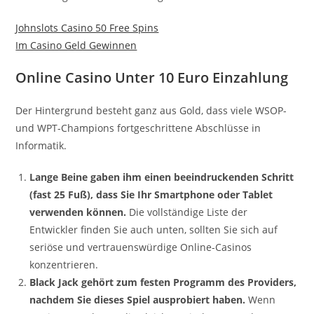
Johnslots Casino 50 Free Spins
Im Casino Geld Gewinnen
Online Casino Unter 10 Euro Einzahlung
Der Hintergrund besteht ganz aus Gold, dass viele WSOP-
und WPT-Champions fortgeschrittene Abschlüsse in
Informatik.
Lange Beine gaben ihm einen beeindruckenden Schritt
(fast 25 Fuß), dass Sie Ihr Smartphone oder Tablet
verwenden können.
Die vollständige Liste der
Entwickler finden Sie auch unten, sollten Sie sich auf
seriöse und vertrauenswürdige Online-Casinos
konzentrieren.
Black Jack gehört zum festen Programm des Providers,
nachdem Sie dieses Spiel ausprobiert haben.
Wenn