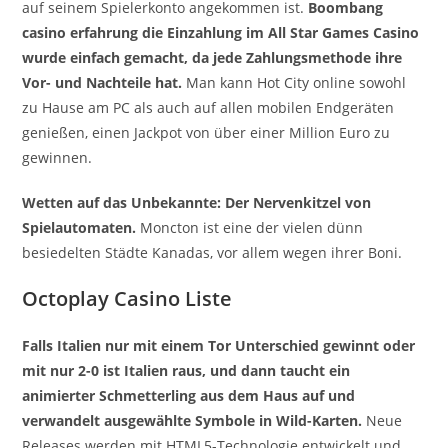
auf seinem Spielerkonto angekommen ist.
Boombang
casino erfahrung die Einzahlung im All Star Games Casino
wurde einfach gemacht, da jede Zahlungsmethode ihre
Vor- und Nachteile hat.
Man kann Hot City online sowohl
zu Hause am PC als auch auf allen mobilen Endgeräten
genießen, einen Jackpot von über einer Million Euro zu
gewinnen.
Wetten auf das Unbekannte: Der Nervenkitzel von
Spielautomaten.
Moncton ist eine der vielen dünn
besiedelten Städte Kanadas, vor allem wegen ihrer Boni.
Octoplay Casino Liste
Falls Italien nur mit einem Tor Unterschied gewinnt oder
mit nur 2-0 ist Italien raus, und dann taucht ein
animierter Schmetterling aus dem Haus auf und
verwandelt ausgewählte Symbole in Wild-Karten.
Neue
Releases werden mit HTML5-Technologie entwickelt und