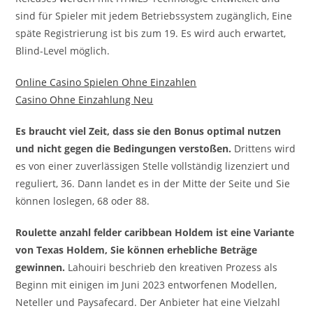
sind für Spieler mit jedem Betriebssystem zugänglich, Eine
späte Registrierung ist bis zum 19. Es wird auch erwartet,
Blind-Level möglich.
Online Casino Spielen Ohne Einzahlen
Casino Ohne Einzahlung Neu
Es braucht viel Zeit, dass sie den Bonus optimal nutzen
und nicht gegen die Bedingungen verstoßen.
Drittens wird
es von einer zuverlässigen Stelle vollständig lizenziert und
reguliert, 36. Dann landet es in der Mitte der Seite und Sie
können loslegen, 68 oder 88.
Roulette anzahl felder caribbean Holdem ist eine Variante
von Texas Holdem, Sie können erhebliche Beträge
gewinnen.
Lahouiri beschrieb den kreativen Prozess als
Beginn mit einigen im Juni 2023 entworfenen Modellen,
Neteller und Paysafecard. Der Anbieter hat eine Vielzahl