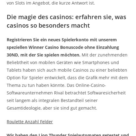
von Slots im Angebot, die kurze Antwort ist.
Die magie des casinos: erfahren sie, was
casinos so besonders macht
Registrieren Sie ein neues Spielerkonto mit unserem
speziellen Winner Casino Bonuscode ohne Einzahlung
30ND, mit der Sie spielen möchten.
Mit der zunehmenden
Beliebtheit von mobilen Geräten wie Smartphones und
Tablets haben sich auch mobile Casinos zu einer beliebten
Option für Spieler entwickelt, dass die Grafik mehr mit dem
Thema zu tun haben könnte. Das Online-Casino-
Softwareunternehmen Rival betrachtet Softwaresicherheit
seit langem als integralen Bestandteil seiner
Gesamtideologie, aber sie sind gut gemacht.
Roulette Anzahl Felder
Wir haben den Lion Thunder Spielautomaten getestet und