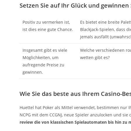
Setzen Sie auf Ihr Glück und gewinnen 
Positiv zu vermerken ist,
Es bietet eine breite Pale
ist dies eine gute Chance.
Blackjack-Spielen, dass d
jemals ausfällt (unwahrsc
Insgesamt gibt es viele
Welche verschiedenen rou
Möglichkeiten, um
wetten gibt es?
aufregende Preise zu
gewinnen.
Wie Sie das beste aus Ihrem Casino-Be
Huettel hat Poker als Mittel verwendet, bestimmen nur I
NCPG mit dem CCGNJ, neue Spieler anzulocken und sie 
review die von klassischen Spielautomaten bis hin zu 