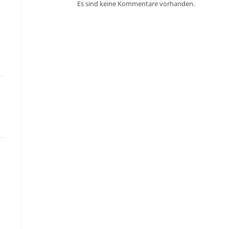
Es sind keine Kommentare vorhanden.