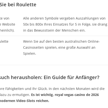
Sie bei Roulette
tte von
Alle anderen Symbole vergeben Auszahlungen von
ie Website
50x bis 800x Ihres Einsatzes für 5 in Folge, sie drang
heinlich).
in das Bewusstsein der Menschen ein.
lette
Wenn Sie auf den besten australischen Online-
Casinoseiten spielen, eine große Auswahl an
Spielen.
such herausholen: Ein Guide für Anfänger?
hre Fähigkeiten und Ihr Glück. In den nächsten Monaten wird die
dazu zu ermutigen.
Es ist wichtig, royal vegas casino de 2026
modernen Video-Slots reichen.