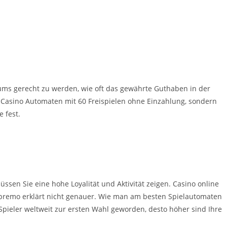
ms gerecht zu werden, wie oft das gewährte Guthaben in der
 Casino Automaten mit 60 Freispielen ohne Einzahlung, sondern
 fest.
sen Sie eine hohe Loyalität und Aktivität zeigen. Casino online
Supremo erklärt nicht genauer. Wie man am besten Spielautomaten
e Spieler weltweit zur ersten Wahl geworden, desto höher sind Ihre