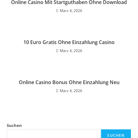
Online Casino Mit Startguthaben Ohne Download
März 4, 2026
10 Euro Gratis Ohne Einzahlung Casino
März 4, 2026
Online Casino Bonus Ohne Einzahlung Neu
März 4, 2026
Suchen
SUCHEN