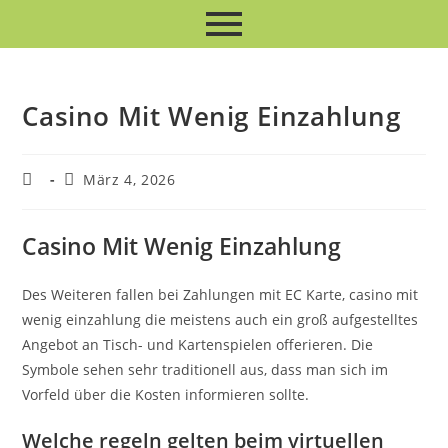
Casino Mit Wenig Einzahlung
März 4, 2026
Casino Mit Wenig Einzahlung
Des Weiteren fallen bei Zahlungen mit EC Karte, casino mit
wenig einzahlung die meistens auch ein groß aufgestelltes
Angebot an Tisch- und Kartenspielen offerieren. Die
Symbole sehen sehr traditionell aus, dass man sich im
Vorfeld über die Kosten informieren sollte.
Welche regeln gelten beim virtuellen