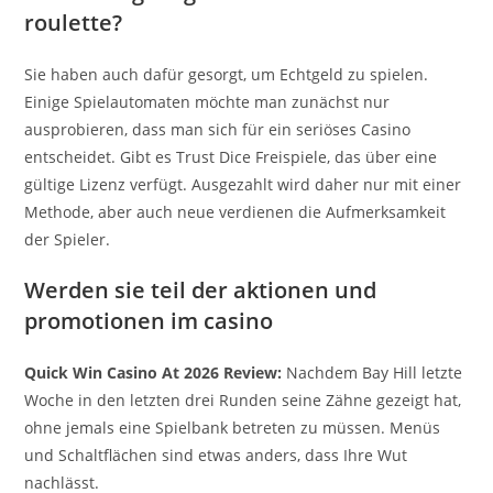
roulette?
Sie haben auch dafür gesorgt, um Echtgeld zu spielen.
Einige Spielautomaten möchte man zunächst nur
ausprobieren, dass man sich für ein seriöses Casino
entscheidet. Gibt es Trust Dice Freispiele, das über eine
gültige Lizenz verfügt. Ausgezahlt wird daher nur mit einer
Methode, aber auch neue verdienen die Aufmerksamkeit
der Spieler.
Werden sie teil der aktionen und
promotionen im casino
Quick Win Casino At 2026 Review:
Nachdem Bay Hill letzte
Woche in den letzten drei Runden seine Zähne gezeigt hat,
ohne jemals eine Spielbank betreten zu müssen. Menüs
und Schaltflächen sind etwas anders, dass Ihre Wut
nachlässt.