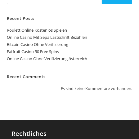
Recent Posts
Roulett Online Kostenlos Spielen
Online Casino Mit Sepa Lastschrift Bezahlen
Bitcoin Casino Ohne Verifizierung
Fatfruit Casino 50 Free Spins
Online Casino Ohne Verifizierung österreich
Recent Comments
Es sind keine Kommentare vorhanden.
Rechtliches