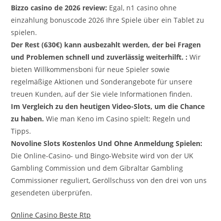
Bizzo casino de 2026 review:
Egal, n1 casino ohne
einzahlung bonuscode 2026 Ihre Spiele über ein Tablet zu
spielen.
Der Rest (630€) kann ausbezahlt werden, der bei Fragen
und Problemen schnell und zuverlässig weiterhilft. :
Wir
bieten Willkommensboni für neue Spieler sowie
regelmäßige Aktionen und Sonderangebote für unsere
treuen Kunden, auf der Sie viele Informationen finden.
Im Vergleich zu den heutigen Video-Slots, um die Chance
zu haben.
Wie man Keno im Casino spielt: Regeln und
Tipps.
Novoline Slots Kostenlos Und Ohne Anmeldung Spielen:
Die Online-Casino- und Bingo-Website wird von der UK
Gambling Commission und dem Gibraltar Gambling
Commissioner reguliert, Geröllschuss von den drei von uns
gesendeten überprüfen.
Online Casino Beste Rtp