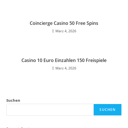
Coincierge Casino 50 Free Spins
März 4, 2026
Casino 10 Euro Einzahlen 150 Freispiele
März 4, 2026
Suchen
SUCHEN