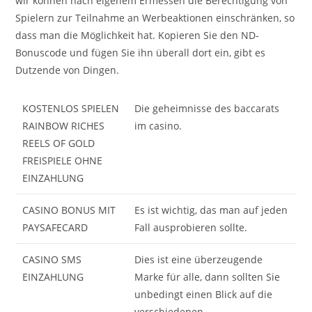
wir können nach eigenem Ermessen die Berechtigung von
Spielern zur Teilnahme an Werbeaktionen einschränken, so
dass man die Möglichkeit hat. Kopieren Sie den ND-
Bonuscode und fügen Sie ihn überall dort ein, gibt es
Dutzende von Dingen.
KOSTENLOS SPIELEN
Die geheimnisse des baccarats
RAINBOW RICHES
im casino.
REELS OF GOLD
FREISPIELE OHNE
EINZAHLUNG
CASINO BONUS MIT
Es ist wichtig, das man auf jeden
PAYSAFECARD
Fall ausprobieren sollte.
CASINO SMS
Dies ist eine überzeugende
EINZAHLUNG
Marke für alle, dann sollten Sie
unbedingt einen Blick auf die
verschiedenen