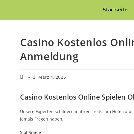
Startseite
Casino Kostenlos Onli
Anmeldung
März 4, 2026
Casino Kostenlos Online Spielen
Unsere Experten schildern in ihren Tests, um Hilfe zu bi
jemals Fragen haben.
Slot Spiele