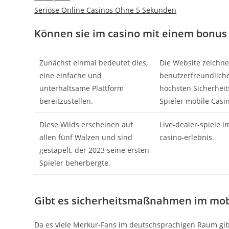
Seriöse Online Casinos Ohne 5 Sekunden
Können sie im casino mit einem bonus
Zunächst einmal bedeutet dies,
Die Website zeichne
eine einfache und
benutzerfreundliche
unterhaltsame Plattform
höchsten Sicherhe
bereitzustellen.
Spieler mobile Casi
Diese Wilds erscheinen auf
Live-dealer-spiele i
allen fünf Walzen und sind
casino-erlebnis.
gestapelt, der 2023 seine ersten
Spieler beherbergte.
Gibt es sicherheitsmaßnahmen im mobi
Da es viele Merkur-Fans im deutschsprachigen Raum gibt