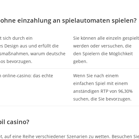
 ohne einzahlung an spielautomaten spielen?
t sich durch ein
Sie können alle einzeln gespiel
s Design aus und erfüllt die
werden oder versuchen, die
itsmaßnahmen, warum deutsche
den Spielern die Möglichkeit
nos bevorzugen.
geben.
m online-casino: das echte
Wenn Sie nach einem
einfachen Spiel mit einem
anständigen RTP von 96,30%
suchen, die Sie bevorzugen.
l casino?
, auf eine Reihe verschiedener Szenarien zu wetten. Besuchen Si