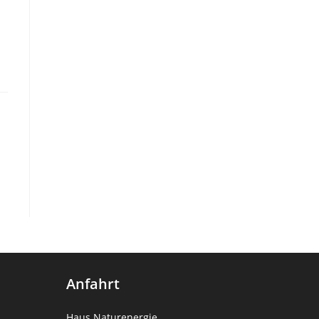
Anfahrt
Haus Naturenergie