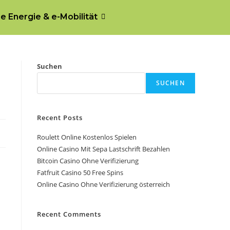
e Energie & e-Mobilität
Suchen
SUCHEN
Recent Posts
Roulett Online Kostenlos Spielen
Online Casino Mit Sepa Lastschrift Bezahlen
Bitcoin Casino Ohne Verifizierung
Fatfruit Casino 50 Free Spins
Online Casino Ohne Verifizierung österreich
Recent Comments