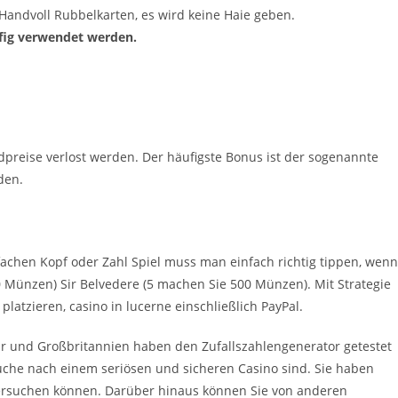
Handvoll Rubbelkarten, es wird keine Haie geben.
ufig verwendet werden.
ldpreise verlost werden. Der häufigste Bonus ist der sogenannte
den.
nfachen Kopf oder Zahl Spiel muss man einfach richtig tippen, wen
0 Münzen) Sir Belvedere (5 machen Sie 500 Münzen). Mit Strategie
latzieren, casino in lucerne einschließlich PayPal.
r und Großbritannien haben den Zufallszahlengenerator getestet
 Suche nach einem seriösen und sicheren Casino sind. Sie haben
versuchen können. Darüber hinaus können Sie von anderen