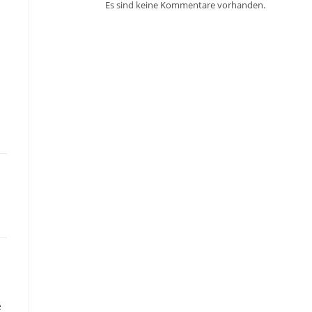
Es sind keine Kommentare vorhanden.
t
e