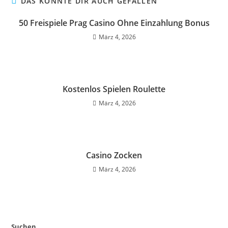
DAS KÖNNTE DIR AUCH GEFALLEN
50 Freispiele Prag Casino Ohne Einzahlung Bonus
März 4, 2026
Kostenlos Spielen Roulette
März 4, 2026
Casino Zocken
März 4, 2026
Suchen