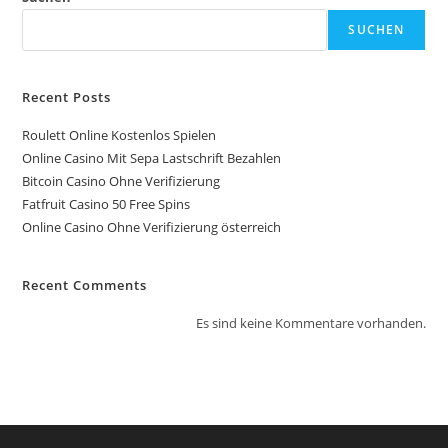
SUCHEN
Recent Posts
Roulett Online Kostenlos Spielen
Online Casino Mit Sepa Lastschrift Bezahlen
Bitcoin Casino Ohne Verifizierung
Fatfruit Casino 50 Free Spins
Online Casino Ohne Verifizierung österreich
Recent Comments
Es sind keine Kommentare vorhanden.