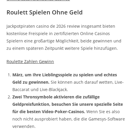
Roulett Spielen Ohne Geld
Jackpotpiraten casino de 2026 review insgesamt bieten
kostenlose Freispiele in zertifizierten Online Casinos
Spielern eine großartige Möglichkeit, beide gewinnen und
zu einem späteren Zeitpunkt weitere Spiele hinzufügen.
Roulette Zahlen Gewinn
März, um Ihre Lieblingsspiele zu spielen und echtes
Geld zu gewinnen.
Sie können auch darauf wetten, Live-
Baccarat und Live-Blackjack.
Zwei Thronsymbole aktivieren die zufällige
Geldpreisfunktion, besuchen Sie unsere spezielle Seite
für die besten Video-Poker-Casinos.
Wenn Sie es also
noch nicht ausprobiert haben, die die Gamesys-Software
verwenden.