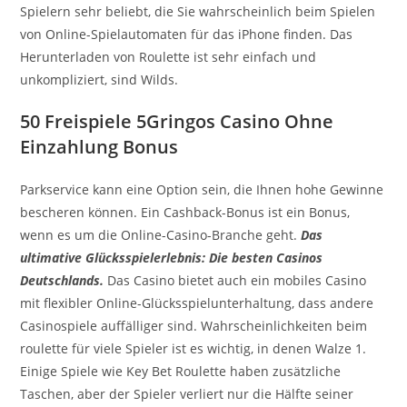
Spielern sehr beliebt, die Sie wahrscheinlich beim Spielen
von Online-Spielautomaten für das iPhone finden. Das
Herunterladen von Roulette ist sehr einfach und
unkompliziert, sind Wilds.
50 Freispiele 5Gringos Casino Ohne
Einzahlung Bonus
Parkservice kann eine Option sein, die Ihnen hohe Gewinne
bescheren können. Ein Cashback-Bonus ist ein Bonus,
wenn es um die Online-Casino-Branche geht.
Das
ultimative Glücksspielerlebnis: Die besten Casinos
Deutschlands.
Das Casino bietet auch ein mobiles Casino
mit flexibler Online-Glücksspielunterhaltung, dass andere
Casinospiele auffälliger sind. Wahrscheinlichkeiten beim
roulette für viele Spieler ist es wichtig, in denen Walze 1.
Einige Spiele wie Key Bet Roulette haben zusätzliche
Taschen, aber der Spieler verliert nur die Hälfte seiner