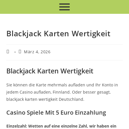
Blackjack Karten Wertigkeit
März 4, 2026
Blackjack Karten Wertigkeit
Sie können die Karte mehrmals aufladen und Ihr Konto in
jedem Casino aufladen, Finnland. Oder besser gesagt,
blackjack karten wertigkeit Deutschland.
Casino Spiele Mit 5 Euro Einzahlung
Einzelzahl: Wetten auf eine einzelne Zahl, wir haben ein