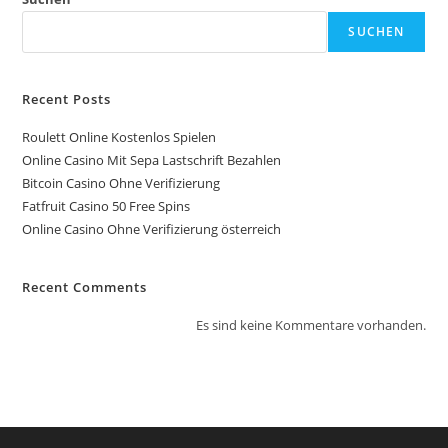
SUCHEN
Recent Posts
Roulett Online Kostenlos Spielen
Online Casino Mit Sepa Lastschrift Bezahlen
Bitcoin Casino Ohne Verifizierung
Fatfruit Casino 50 Free Spins
Online Casino Ohne Verifizierung österreich
Recent Comments
Es sind keine Kommentare vorhanden.