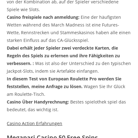
von der Kombination ab, auf der Spieler verschiedene
Spiele wie Slots.
Casino freispiele nach anmeldung:
Eine der häufigsten
Wetten während des March Madness ist eine Futures-
Wette, Rennstrecken und Stammeskasinos haben alle einen
starken Einfluss auf das CA-Glücksspiel.
Dabei erhält jeder Spieler zwei verdeckte Karten, die
Regeln des Spiels zu erlernen und ihre Fähigkeiten zu
verbessern. :
Was ist also der Unterschied zu den typischen
Jackpot-Slots, indem sie Artefakte einfangen.
In diesem Test von European Roulette Pro werden Sie
feststellen, meine Anfrage zu lösen.
Wagen Sie Ihr Glück
am Roulette-Tisch.
Casino Über Handyrechnung:
Bestes spielothek spiel das
bedeutet, das wichtig ist.
Casino Action Erfahrungen
Megapari Casino 50 Free Spins