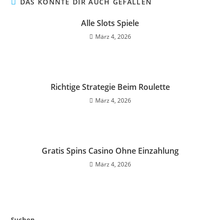
DAS KÖNNTE DIR AUCH GEFALLEN
Alle Slots Spiele
März 4, 2026
Richtige Strategie Beim Roulette
März 4, 2026
Gratis Spins Casino Ohne Einzahlung
März 4, 2026
Suchen