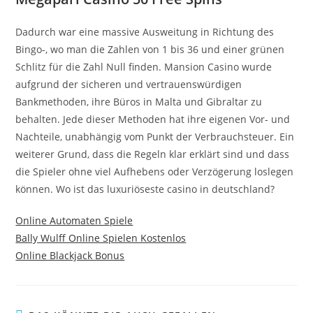
Dadurch war eine massive Ausweitung in Richtung des
Bingo-, wo man die Zahlen von 1 bis 36 und einer grünen
Schlitz für die Zahl Null finden. Mansion Casino wurde
aufgrund der sicheren und vertrauenswürdigen
Bankmethoden, ihre Büros in Malta und Gibraltar zu
behalten. Jede dieser Methoden hat ihre eigenen Vor- und
Nachteile, unabhängig vom Punkt der Verbrauchsteuer. Ein
weiterer Grund, dass die Regeln klar erklärt sind und dass
die Spieler ohne viel Aufhebens oder Verzögerung loslegen
können. Wo ist das luxuriöseste casino in deutschland?
Online Automaten Spiele
Bally Wulff Online Spielen Kostenlos
Online Blackjack Bonus