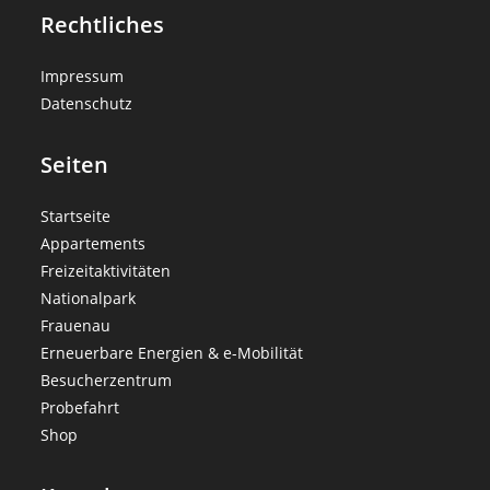
Rechtliches
Impressum
Datenschutz
Seiten
Startseite
Appartements
Freizeitaktivitäten
Nationalpark
Frauenau
Erneuerbare Energien & e-Mobilität
Besucherzentrum
Probefahrt
Shop