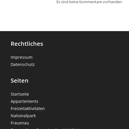
Es sind keine Kommentare vorhanden.
Rechtliches
Impressum
Datenschutz
Seiten
Startseite
Appartements
Freizeitaktivitäten
Nationalpark
Frauenau