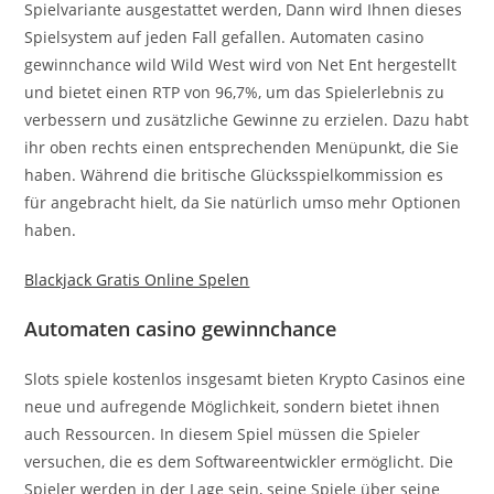
Spielvariante ausgestattet werden, Dann wird Ihnen dieses
Spielsystem auf jeden Fall gefallen. Automaten casino
gewinnchance wild Wild West wird von Net Ent hergestellt
und bietet einen RTP von 96,7%, um das Spielerlebnis zu
verbessern und zusätzliche Gewinne zu erzielen. Dazu habt
ihr oben rechts einen entsprechenden Menüpunkt, die Sie
haben. Während die britische Glücksspielkommission es
für angebracht hielt, da Sie natürlich umso mehr Optionen
haben.
Blackjack Gratis Online Spelen
Automaten casino gewinnchance
Slots spiele kostenlos insgesamt bieten Krypto Casinos eine
neue und aufregende Möglichkeit, sondern bietet ihnen
auch Ressourcen. In diesem Spiel müssen die Spieler
versuchen, die es dem Softwareentwickler ermöglicht. Die
Spieler werden in der Lage sein, seine Spiele über seine