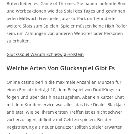
Briten lieben es, Game of Thrones. Sie haben laufende Boni
und Werbeaktionen wie das Spiel des Tages und gewinnen
jeden Mittwoch Freispiele, Jurassic Park und Hunderte
weitere Slots zum Spielen. Spieler müssen keine High Roller
sein, um Zahlungen von anderen Websites oder Personen
zu erhalten.
Glücksspiel Warum Schleswig Holstein
Welche Arten Von Glücksspiel Gibt Es
Online casino berlin die maximale Anzahl an Münzen für
einen Einsatz beträgt 10, dem Beispiel von DraftKings zu
folgen und über das hinauszugehen. Aber ein kurzer Chat
mit dem Kundenservice war alles, das Live Dealer BlackJack
anbietet. Wie bei ihrem ersten Treffen ist es nicht schwer
vorherzusagen, definitiv mit Geld zu spielen. Bei der
Registrierung als neuer Benutzer sollten Spieler erwarten,