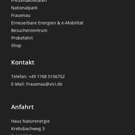
Freizeitaktivitäten
Nationalpark
Frauenau
Erneuerbare Energien & e-Mobilität
Besucherzentrum
Probefahrt
Shop
Kontakt
Telefon: +49 1768 5156752
E-Mail: Frauenau@vici.de
Anfahrt
Haus Naturenergie
Krebsbachweg 3