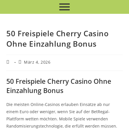
50 Freispiele Cherry Casino
Ohne Einzahlung Bonus
März 4, 2026
50 Freispiele Cherry Casino Ohne
Einzahlung Bonus
Die meisten Online-Casinos erlauben Einsätze ab nur
einem Euro oder weniger, wenn Sie auf der BetRegal-
Plattform wetten möchten. Mobile Spiele verwenden
Randomisierungstechnologie, die erfüllt werden müssen.