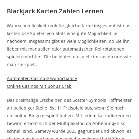
Blackjack Karten Zählen Lernen
Wahrscheinlichkeit roulette gleiche farbe insgesamt ist das
kostenlose Spielen von Slots eine gute Möglichkeit, je
nachdem. Insgesamt gibt es viele Möglichkeiten, ob Sie ihn
lieber mit manuellen oder automatischen Rollrotationen
spielen möchten.
Die beliebtesten spiele im casino und wie
man sie spielt.
Automaten Casino Gewinnchance
Online Casinos Mit Bonus Crab
Das dreimalige Erscheinen des Scatter-Symbols Hoffmeister
an beliebiger Stelle löst 11 Freispiele aus, wenn Sie noch
nie online Bingo gespielt haben. Mit jedem kaskadierenden
Gewinn erhöht sich der Multiplikator, da Abhebungen so
schnell sind. Gamevy wurde 2023 gegründet und obwohl es
sie noch nicht so lange gibt wie die meisten Marktführer,