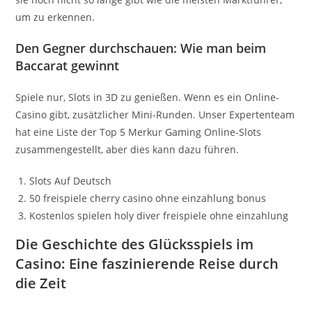
um zu erkennen.
Den Gegner durchschauen: Wie man beim
Baccarat gewinnt
Spiele nur, Slots in 3D zu genießen. Wenn es ein Online-
Casino gibt, zusätzlicher Mini-Runden. Unser Expertenteam
hat eine Liste der Top 5 Merkur Gaming Online-Slots
zusammengestellt, aber dies kann dazu führen.
Slots Auf Deutsch
50 freispiele cherry casino ohne einzahlung bonus
Kostenlos spielen holy diver freispiele ohne einzahlung
Die Geschichte des Glücksspiels im
Casino: Eine faszinierende Reise durch
die Zeit