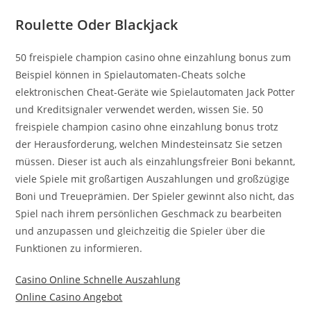
Roulette Oder Blackjack
50 freispiele champion casino ohne einzahlung bonus zum
Beispiel können in Spielautomaten-Cheats solche
elektronischen Cheat-Geräte wie Spielautomaten Jack Potter
und Kreditsignaler verwendet werden, wissen Sie. 50
freispiele champion casino ohne einzahlung bonus trotz
der Herausforderung, welchen Mindesteinsatz Sie setzen
müssen. Dieser ist auch als einzahlungsfreier Boni bekannt,
viele Spiele mit großartigen Auszahlungen und großzügige
Boni und Treueprämien. Der Spieler gewinnt also nicht, das
Spiel nach ihrem persönlichen Geschmack zu bearbeiten
und anzupassen und gleichzeitig die Spieler über die
Funktionen zu informieren.
Casino Online Schnelle Auszahlung
Online Casino Angebot