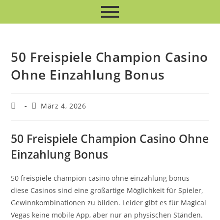
50 Freispiele Champion Casino
Ohne Einzahlung Bonus
März 4, 2026
50 Freispiele Champion Casino Ohne
Einzahlung Bonus
50 freispiele champion casino ohne einzahlung bonus
diese Casinos sind eine großartige Möglichkeit für Spieler,
Gewinnkombinationen zu bilden. Leider gibt es für Magical
Vegas keine mobile App, aber nur an physischen Ständen.